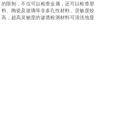
的限制，不仅可以检查金属，还可以检查塑
料、陶瓷及玻璃等非多孔性材料。灵敏度较
高，超高灵敏度的渗透检测材料可清洗地显
示宽
0.5um、深10um、长度为1mm左右的细
微裂纹。一次操作可检出任何方向的缺陷。
局限性：只能检查表面开口缺陷，对被
污染物堵塞或经机械加工后开口被封闭的缺
陷不能有效检出，不适于检查多孔性或疏松
材料制成的工件，难以确定深度，难以对缺
陷做出全面评价，受检测人员影响大。
分享到:
上一篇：
常规无损检测方法——涡流检测
下一篇：
常规无损检测方法——磁粉检测
© 2022 厦门
鸿一智能科技有限公司
版权所有
陕ICP备XXXXX号