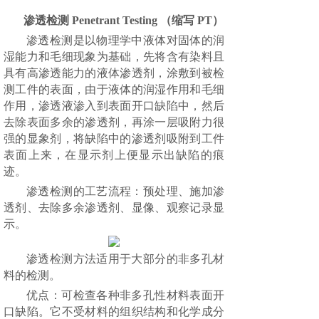
渗透检
测
Penetrant Testing （缩写 PT）
渗透检测
是以物理学中液体对固体的润
湿能力和
毛细现象
为基础，先将含有
染料
且
具有高渗透能力的液体渗透剂，涂敷到被检
测工件的表面，由于液体的
润湿作用
和
毛细
作用
，
渗透液
渗入到表面开口缺陷中，然后
去除表面多余的渗透剂，再涂一层吸附力很
强的显象剂，将缺陷中的渗透剂吸附到工件
表面上来，在
显示剂
上便显示出缺陷的痕
迹。
渗透检测的工艺流程：
预处理、施加渗
透剂、去除多余渗透剂、显像、观察记录显
示。
渗透检测方法适用于大部分的非多孔材
料的检测。
优
点：可检查各种非多孔性材料表面开
口缺陷。它不受材料的组织结构和化学成分