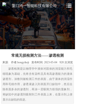
厦门鸿一智能科技有限公司
常规无损检测方法——渗透检测
来源:
作者:
hongyikeji
发布时间:
2023-05-04
920
次浏览
渗透检测是以物理学中液体对固体的润湿能力和毛
细现象为基础，先将含有染料且具有高渗透能力的液体
渗透剂，涂敷到被检测工件的表面，由于液体的润湿作
用和毛细作用，渗透液渗入到表面开口缺陷中，然后去
除表面多余的渗透剂，再涂一层吸附力很强的显象剂，
将缺陷中的渗透剂吸附到工件表面上来，在显示剂上便
显示出缺陷的痕迹。